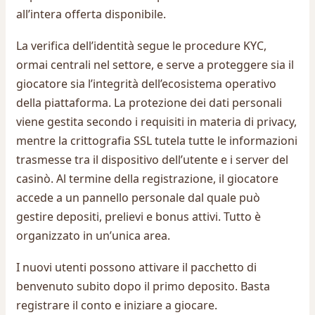
all’intera offerta disponibile.
La verifica dell’identità segue le procedure KYC,
ormai centrali nel settore, e serve a proteggere sia il
giocatore sia l’integrità dell’ecosistema operativo
della piattaforma. La protezione dei dati personali
viene gestita secondo i requisiti in materia di privacy,
mentre la crittografia SSL tutela tutte le informazioni
trasmesse tra il dispositivo dell’utente e i server del
casinò. Al termine della registrazione, il giocatore
accede a un pannello personale dal quale può
gestire depositi, prelievi e bonus attivi. Tutto è
organizzato in un’unica area.
I nuovi utenti possono attivare il pacchetto di
benvenuto subito dopo il primo deposito. Basta
registrare il conto e iniziare a giocare.