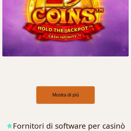
Mostra di più
Fornitori di software per casinò