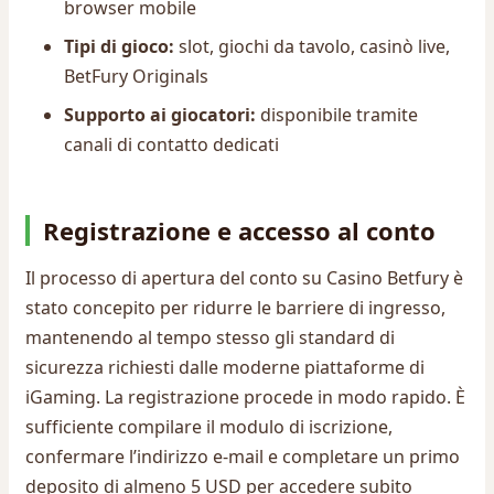
browser mobile
Tipi di gioco:
slot, giochi da tavolo, casinò live,
BetFury Originals
Supporto ai giocatori:
disponibile tramite
canali di contatto dedicati
Registrazione e accesso al conto
Il processo di apertura del conto su Casino Betfury è
stato concepito per ridurre le barriere di ingresso,
mantenendo al tempo stesso gli standard di
sicurezza richiesti dalle moderne piattaforme di
iGaming. La registrazione procede in modo rapido. È
sufficiente compilare il modulo di iscrizione,
confermare l’indirizzo e-mail e completare un primo
deposito di almeno 5 USD per accedere subito