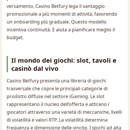
versamento, Casino Betfury lega il vantaggio
promozionale a più momenti di attività, favorendo
un onboarding più graduale. Questo modello
incentiva continuità. E aiuta a pianificare meglio il
budget.
Il mondo dei giochi: slot, tavoli e
casinò dal vivo
Casino Betfury presenta una libreria di giochi
trasversale che copre le principali categorie di
prodotto diffuse nel settore iGaming. Le slot
rappresentano il nucleo dell’offerta e attirano i
giocatori attraverso una varietà di meccaniche, livelli
di volatilità e valori RTP. La volatilità determina
frequenza e dimensione delle vincite. I giochi ad alta