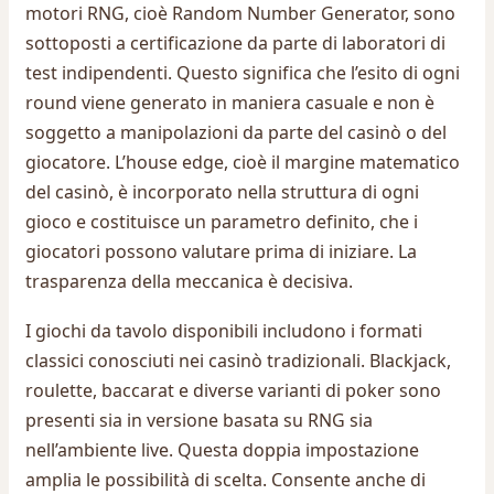
motori RNG, cioè Random Number Generator, sono
sottoposti a certificazione da parte di laboratori di
test indipendenti. Questo significa che l’esito di ogni
round viene generato in maniera casuale e non è
soggetto a manipolazioni da parte del casinò o del
giocatore. L’house edge, cioè il margine matematico
del casinò, è incorporato nella struttura di ogni
gioco e costituisce un parametro definito, che i
giocatori possono valutare prima di iniziare. La
trasparenza della meccanica è decisiva.
I giochi da tavolo disponibili includono i formati
classici conosciuti nei casinò tradizionali. Blackjack,
roulette, baccarat e diverse varianti di poker sono
presenti sia in versione basata su RNG sia
nell’ambiente live. Questa doppia impostazione
amplia le possibilità di scelta. Consente anche di